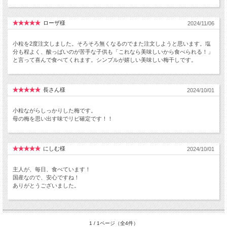
ローザ様
2024/11/06
小粒を2度注文しました。そろそろ無くなるのでまた注文しようと思います。塩
分も程よく、酸っぱいのが苦手な子供も「これなら美味しいから食べられる！」
と言って喜んで食べてくれます。シンプルが嬉しい美味しい梅干しです。
長さん様
2024/10/01
小粒ながらしっかりした梅です。
母の梅を思い出す味でリピ確定です！！
にしむ様
2024/10/01
主人が、毎日、食べています！
国産なので、安心ですね！
ありがとうございました。
1 / 1ページ（全4件）