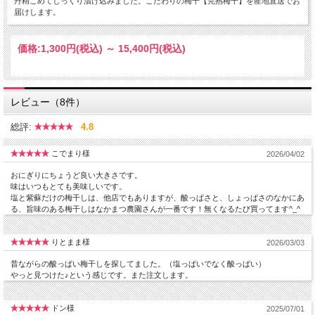
丹精こめてじっくり漬け込みました。こだわりの梅干【完熟梅干】を産地直送でお
届けします。
価格:
1,300円
(税込)
～
15,400円
(税込)
レビュー（8件）
総評:
4.8
こでまり様
2026/04/02
おにぎりにちょうど良い大きさです。
味はいつもとても美味しいです。
塩と紫蘇だけの梅干しは、他店でもありますが、酸っぱさと、しょっぱさのなかにあ
る、旨味のある梅干しはなかまつ農園さんが一番です！無くなるたび買ってます^_^
りとまま様
2026/03/03
昔ながらの酸っぱい梅干しを探してました。（塩っぱいでなく酸っぱい）
やっと見つけた♪という感じです。また注文します。
ドン様
2025/07/01