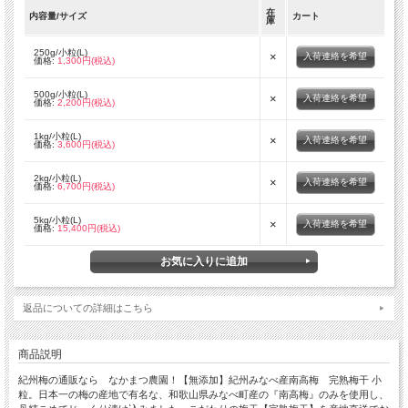
在
内容量/サイズ
カート
庫
250g/小粒(L)
×
入荷連絡を希望
価格:
1,300円(税込)
500g/小粒(L)
×
入荷連絡を希望
価格:
2,200円(税込)
1kg/小粒(L)
×
入荷連絡を希望
価格:
3,600円(税込)
2kg/小粒(L)
×
入荷連絡を希望
価格:
6,700円(税込)
5kg/小粒(L)
×
入荷連絡を希望
価格:
15,400円(税込)
返品についての詳細はこちら
商品説明
紀州梅の通販なら なかまつ農園！【無添加】紀州みなべ産南高梅 完熟梅干 小
粒。日本一の梅の産地で有名な、和歌山県みなべ町産の『南高梅』のみを使用し、