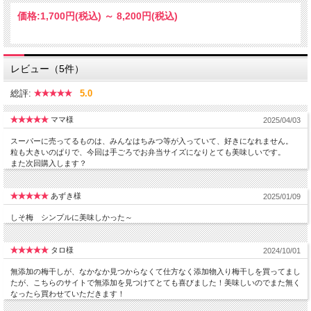
価格:
1,700円
(税込)
～
8,200円
(税込)
レビュー（5件）
総評:
5.0
ママ様
2025/04/03
スーパーに売ってるものは、みんなはちみつ等が入っていて、好きになれません。
粒も大きいのぱりで、今回は手ごろでお弁当サイズになりとても美味しいです。
また次回購入します？
あずき様
2025/01/09
しそ梅 シンプルに美味しかった～
タロ様
2024/10/01
無添加の梅干しが、なかなか見つからなくて仕方なく添加物入り梅干しを買ってまし
たが、こちらのサイトで無添加を見つけてとても喜びました！美味しいのでまた無く
なったら買わせていただきます！