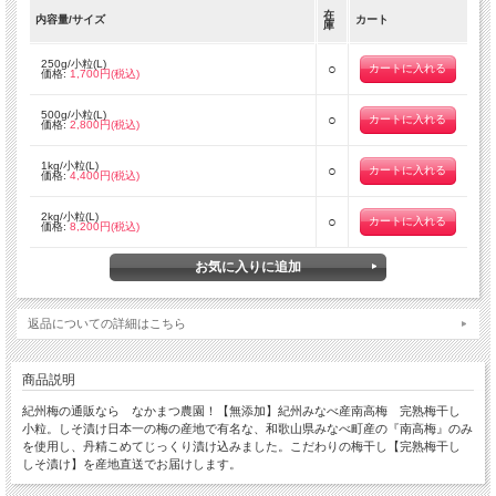
在
内容量/サイズ
カート
庫
250g/小粒(L)
○
価格:
1,700円(税込)
500g/小粒(L)
○
価格:
2,800円(税込)
1kg/小粒(L)
○
価格:
4,400円(税込)
2kg/小粒(L)
○
価格:
8,200円(税込)
返品についての詳細はこちら
商品説明
紀州梅の通販なら なかまつ農園！【無添加】紀州みなべ産南高梅 完熟梅干し
小粒。しそ漬け日本一の梅の産地で有名な、和歌山県みなべ町産の『南高梅』のみ
を使用し、丹精こめてじっくり漬け込みました。こだわりの梅干し【完熟梅干し
しそ漬け】を産地直送でお届けします。