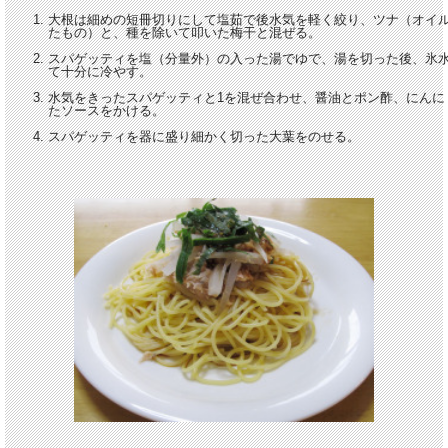
大根は細めの短冊切りにして塩茹で後水気を軽く絞り、ツナ（オイ
たもの）と、種を除いて叩いた梅干と混ぜる。
スパゲッティを塩（分量外）の入った湯でゆで、湯を切った後、氷
て十分に冷やす。
水気をきったスパゲッティと1を混ぜ合わせ、醤油とポン酢、にんに
たソースをかける。
スパゲッティを器に盛り細かく切った大葉をのせる。