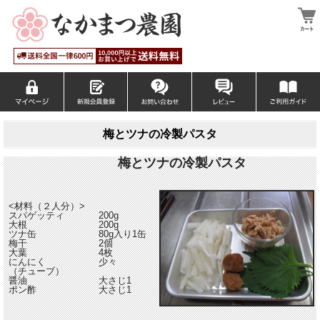
梅とツナの冷製パスタ
梅とツナの冷製パスタ
<材料（２人分）>
スパゲッティ
200g
大根
200g
ツナ缶
80g入り1缶
梅干
2個
大葉
4枚
にんにく
少々
（チューブ）
醤油
大さじ1
ポン酢
大さじ1