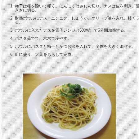
梅干は種を除いて叩く。にんにくはみじん切り。ナスは皮を剥き、
きさに切る。
耐熱ボウルにナス、ニンニク、しょうが、オリーブ油を入れ、軽く
る。
ボウルに入れたナスを電子レンジ（600W）で5分間加熱する。
パスタ茹でて、氷水で冷やす。
ボウルにパスタと梅干とかつお節を入れて、全体を大きく混ぜる。
皿に盛り、大葉をちらして完成。