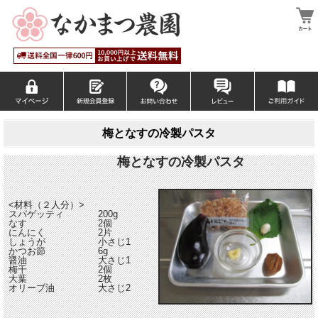
梅となすの冷製パスタ
梅となすの冷製パスタ
<材料（２人分）>
スパゲッティ
200g
なす
2個
にんにく
2片
しょうが
小さじ1
かつお節
6g
醤油
大さじ1
梅干
2個
大葉
2枚
オリーブ油
大さじ2