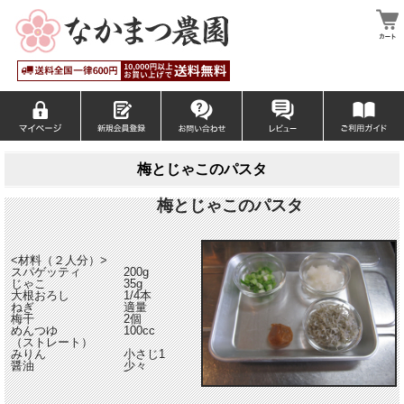
梅とじゃこのパスタ
梅とじゃこのパスタ
<材料（２人分）>
スパゲッティ
200g
じゃこ
35g
大根おろし
1/4本
ねぎ
適量
梅干
2個
めんつゆ
100cc
（ストレート）
みりん
小さじ1
醤油
少々